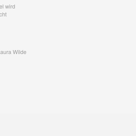
el wird
cht
Laura Wilde