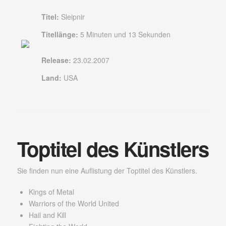
Titel:
Sleipnir
Titellänge:
5 Minuten und 13 Sekunden
Release:
23.02.2007
Land:
USA
Toptitel des Künstlers
Sie finden nun eine Auflistung der Toptitel des Künstlers.
Kings of Metal
Warriors of the World United
Hail and Kill