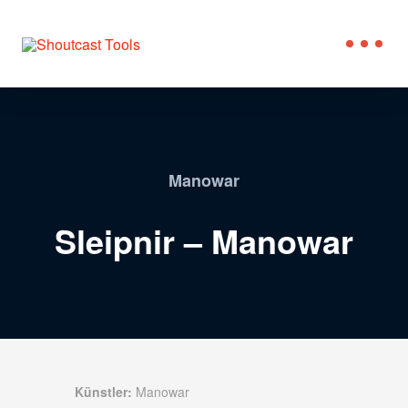
Manowar
Sleipnir – Manowar
Künstler:
Manowar