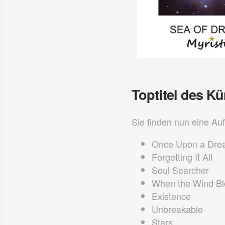
Toptitel des Kü
Sie finden nun eine Auf
Once Upon a Dre
Forgetting It All
Soul Searcher
When the Wind B
Existence
Unbreakable
Stars