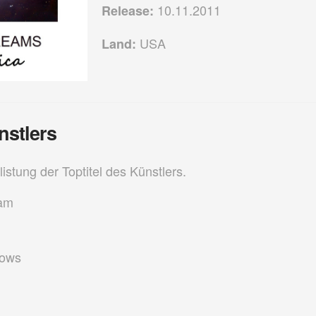
10.11.2011
Release:
USA
Land:
nstlers
listung der Toptitel des Künstlers.
am
lows