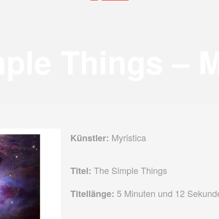
ple Things – M
Myristica
Künstler:
The Simple Things
Titel:
5 Minuten und 12 Sekund
Titellänge: