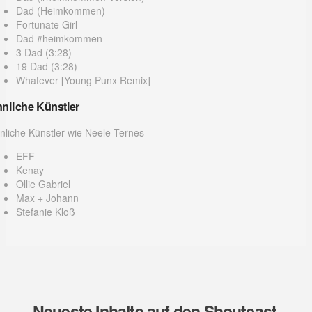
Dad (Heimkommen)
Fortunate Girl
Dad #heimkommen
3 Dad (3:28)
19 Dad (3:28)
Whatever [Young Punx Remix]
nliche Künstler
nliche Künstler wie Neele Ternes
EFF
Kenay
Ollie Gabriel
Max + Johann
Stefanie Kloß
Neueste Inhalte auf den Shoutcast