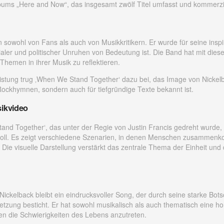
bums „Here and Now“, das insgesamt zwölf Titel umfasst und kommerziel
en sowohl von Fans als auch von Musikkritikern. Er wurde für seine insp
zialer und politischer Unruhen von Bedeutung ist. Die Band hat mit dies
 Themen in ihrer Musik zu reflektieren.
stung trug ‚When We Stand Together‘ dazu bei, das Image von Nickel
e Rockhymnen, sondern auch für tiefgründige Texte bekannt ist.
ikvideo
d Together‘, das unter der Regie von Justin Francis gedreht wurde, vi
voll. Es zeigt verschiedene Szenarien, in denen Menschen zusammenk
Die visuelle Darstellung verstärkt das zentrale Thema der Einheit u
ckelback bleibt ein eindrucksvoller Song, der durch seine starke Bots
zung besticht. Er hat sowohl musikalisch als auch thematisch eine h
n die Schwierigkeiten des Lebens anzutreten.