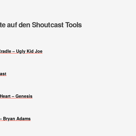
te auf den Shoutcast Tools
Cradle – Ugly Kid Joe
ast
Heart – Genesis
 – Bryan Adams