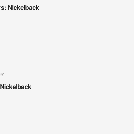
rs: Nickelback
ay
 Nickelback