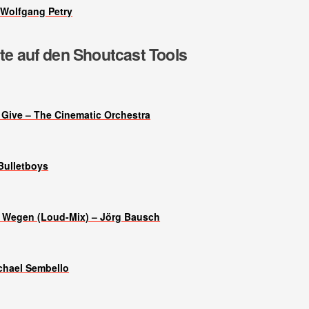
Wolfgang Petry
lte auf den Shoutcast Tools
 Give – The Cinematic Orchestra
 Bulletboys
 Wegen (Loud-Mix) – Jörg Bausch
chael Sembello