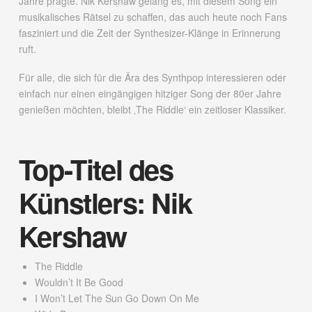
Jahre prägte. Nik Kershaw gelang es, mit diesem Song ein
musikalisches Rätsel zu schaffen, das auch heute noch Fans
fasziniert und die Zeit der Synthesizer-Klänge in Erinnerung
ruft.
Für alle, die sich für die Ära des Synthpop interessieren oder
einfach nur einen eingängigen hitziger Song der 80er Jahre
genießen möchten, bleibt ‚The Riddle‘ ein zeitloser Klassiker.
Top-Titel des
Künstlers: Nik
Kershaw
The Riddle
Wouldn’t It Be Good
I Won’t Let The Sun Go Down On Me