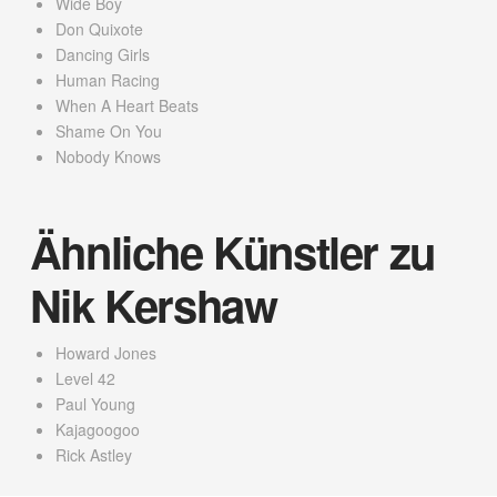
Wide Boy
Don Quixote
Dancing Girls
Human Racing
When A Heart Beats
Shame On You
Nobody Knows
Ähnliche Künstler zu
Nik Kershaw
Howard Jones
Level 42
Paul Young
Kajagoogoo
Rick Astley