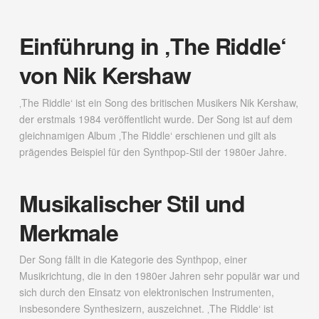
Einführung in ‚The Riddle‘
von Nik Kershaw
‚The Riddle‘ ist ein Song des britischen Musikers Nik Kershaw,
der erstmals 1984 veröffentlicht wurde. Der Song ist auf dem
gleichnamigen Album ‚The Riddle‘ erschienen und gilt als
prägendes Beispiel für den Synthpop-Stil der 1980er Jahre.
Musikalischer Stil und
Merkmale
Der Song fällt in die Kategorie des Synthpop, einer
Musikrichtung, die in den 1980er Jahren sehr populär war und
sich durch den Einsatz von elektronischen Instrumenten,
insbesondere Synthesizern, auszeichnet. ‚The Riddle‘ ist