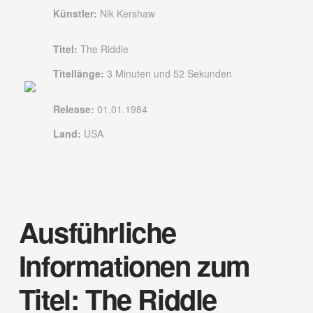
Künstler:
Nik Kershaw
Titel:
The Riddle
Titellänge:
3 Minuten und 52 Sekunden
Release:
01.01.1984
Land:
USA
Ausführliche
Informationen zum
Titel: The Riddle