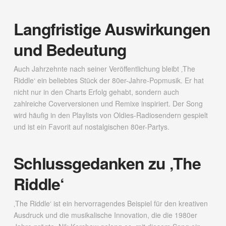
Langfristige Auswirkungen
und Bedeutung
Auch Jahrzehnte nach seiner Veröffentlichung bleibt ‚The
Riddle‘ ein beliebtes Stück der 80er-Jahre-Popmusik. Er hat
nicht nur in den Charts Erfolg gehabt, sondern auch
zahlreiche Coverversionen und Remixe inspiriert. Der Song
wird häufig in den Playlists von Oldies-Radiosendern gespielt
und ist ein Favorit auf nostalgischen 80er-Partys.
Schlussgedanken zu ‚The
Riddle‘
‚The Riddle‘ ist ein hervorragendes Beispiel für den kreativen
Ausdruck und die musikalische Innovation, die die 1980er