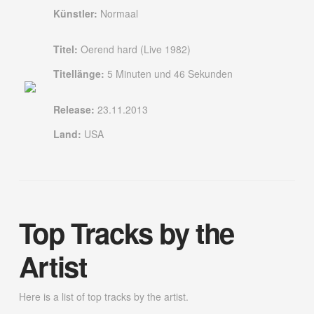
Künstler:
Normaal
Titel:
Oerend hard (Live 1982)
Titellänge:
5 Minuten und 46 Sekunden
Release:
23.11.2013
Land:
USA
Top Tracks by the
Artist
Here is a list of top tracks by the artist.