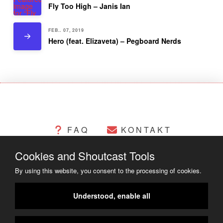
Fly Too High – Janis Ian
FEB.. 07, 2019
Hero (feat. Elizaveta) – Pegboard Nerds
FAQ
KONTAKT
Cookies and Shoutcast Tools
CHANGELOG
COOKIES
By using this website, you consent to the processing of cookies.
RECHTLICHES
Understood, enable all
COPYRIGHT ©2014 - 2023