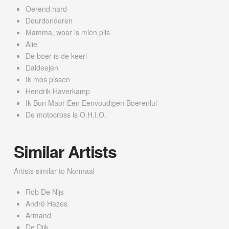
Oerend hard
Deurdonderen
Mamma, woar is mien pils
Alie
De boer is de keerl
Daldeejen
Ik mos pissen
Hendrik Haverkamp
Ik Bun Maor Een Eenvoudigen Boerenlul
De motocross is O.H.I.O.
Similar Artists
Artists similar to Normaal
Rob De Nijs
André Hazes
Armand
De Dijk