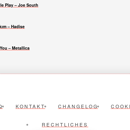
e Play – Joe South
kım – Hadise
You – Metallica
Q
KONTAKT
CHANGELOG
COOK
RECHTLICHES