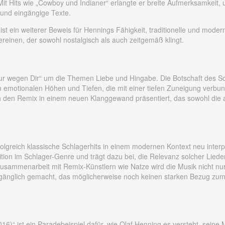
t Hits wie „Cowboy und Indianer“ erlangte er breite Aufmerksamkeit, u
und eingängige Texte.
st ein weiterer Beweis für Hennings Fähigkeit, traditionelle und moder
einen, der sowohl nostalgisch als auch zeitgemäß klingt.
„Nur wegen Dir“ um die Themen Liebe und Hingabe. Die Botschaft des Son
n emotionalen Höhen und Tiefen, die mit einer tiefen Zuneigung verbu
den Remix in einem neuen Klanggewand präsentiert, das sowohl die al
folgreich klassische Schlagerhits in einem modernen Kontext neu inter
tion im Schlager-Genre und trägt dazu bei, die Relevanz solcher Lied
Zusammenarbeit mit Remix-Künstlern wie Natze wird die Musik nicht nur
änglich gemacht, das möglicherweise noch keinen starken Bezug zum
6)“ ist ein Paradebeispiel dafür, wie Olaf Henning es versteht, seine