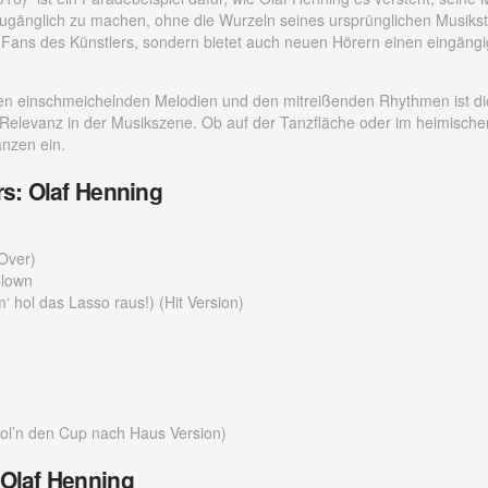
ugänglich zu machen, ohne die Wurzeln seines ursprünglichen Musikstil
r Fans des Künstlers, sondern bietet auch neuen Hörern einen eingängig
den einschmeichelnden Melodien und den mitreißenden Rhythmen ist d
 Relevanz in der Musikszene. Ob auf der Tanzfläche oder im heimisc
nzen ein.
rs: Olaf Henning
Over)
Clown
 hol das Lasso raus!) (Hit Version)
ol’n den Cup nach Haus Version)
 Olaf Henning