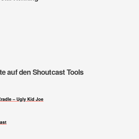
te auf den Shoutcast Tools
Cradle – Ugly Kid Joe
ast