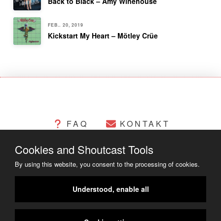
Back to Black – Amy Winehouse
FEB.. 20, 2019
Kickstart My Heart – Mötley Crüe
FAQ
KONTAKT
Cookies and Shoutcast Tools
CHANGELOG
COOKIES
By using this website, you consent to the processing of cookies.
RECHTLICHES
Understood, enable all
COPYRIGHT ©2014 - 2023