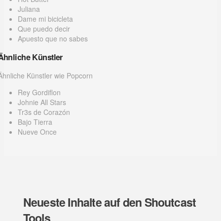
Juliana
Dame mi bicicleta
Que puedo decir
Apuesto que no sabes
Ähnliche Künstler
Ähnliche Künstler wie Popcorn
Rey Gordiflon
Johnie All Stars
Tr3s de Corazón
Bajo Tierra
Nueve Once
Neueste Inhalte auf den Shoutcast
Tools