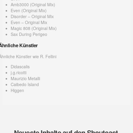
Amb3000 (Original Mix)
Even (Original Mix)
Disorder – Original Mix
Even – Original Mix
Magic 808 (Original Mix)
Sax During Perigeo
Ähnliche Künstler
Ähnliche Künstler wie R. Fellini
Didascalis
j.g.ricotti
Maurizio Metalli
Caibedo Island
Higgen
Neueste Inhalte auf den Shoutcast