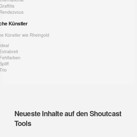
Graffitis
Rendezvous
che Künstler
he Künstler wie Rheingold
Ideal
Extrabreit
Fehlfarben
Spliff
Trio
Neueste Inhalte auf den Shoutcast
Tools