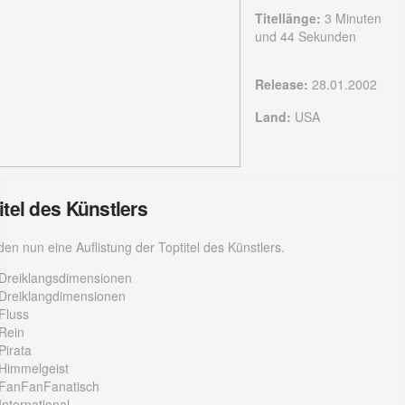
Titellänge:
3 Minuten
und 44 Sekunden
Release:
28.01.2002
Land:
USA
itel des Künstlers
nden nun eine Auflistung der Toptitel des Künstlers.
Dreiklangsdimensionen
Dreiklangdimensionen
Fluss
Rein
Pirata
Himmelgeist
FanFanFanatisch
International