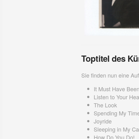
Toptitel des Kü
Sie finden nun eine Auf
It Must Have Bee
Listen to Your Hea
The Look
Spending My Tim
Joyride
Sleeping in My Ca
How Do You Do!