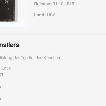
31.10.1986
Release:
USA
Land:
nstlers
listung der Toptitel des Künstlers.
n Love
rt
e
r