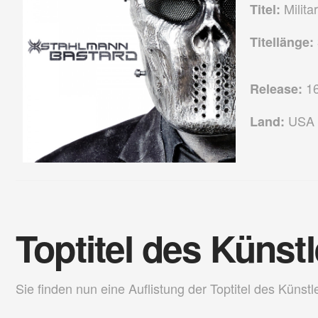
Milita
Titel:
Titellänge:
16
Release:
USA
Land:
Toptitel des Künst
Sie finden nun eine Auflistung der Toptitel des Künstl