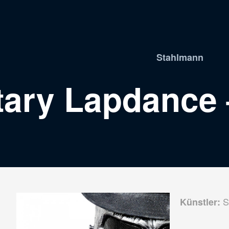
Stahlmann
itary Lapdance
S
Künstler: