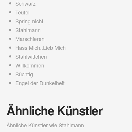
Schwarz
Teufel
Spring nicht
Stahlmann
Marschieren
Hass Mich..Lieb Mich
Stahlwittchen
Willkommen
Süchtig
Engel der Dunkelheit
Ähnliche Künstler
Ähnliche Künstler wie Stahlmann