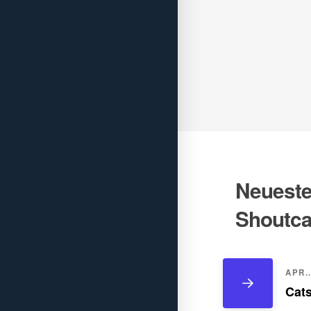
Neueste 
Shoutca
APR..
Cats