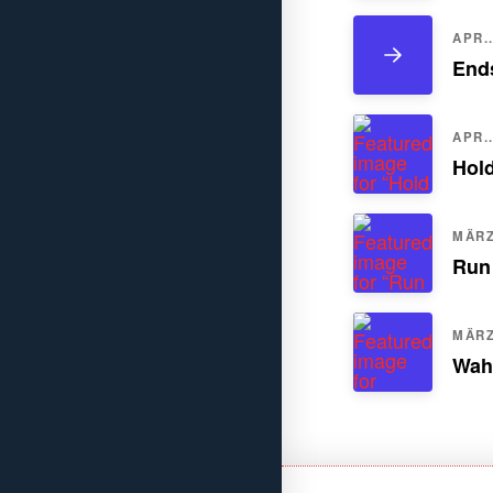
APR..
Ends
APR..
Hol
MÄRZ.
Run
MÄRZ.
Wah