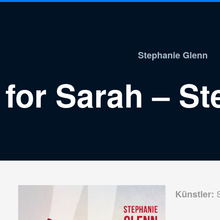
Stephanie Glenn
for Sarah – S
S
Künstler: