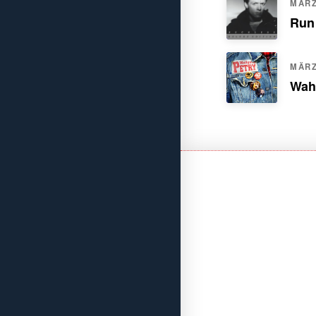
MÄRZ.
Run
MÄRZ.
Wah