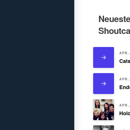
Neueste 
Shoutca
APR..
Cats
APR..
Ends
APR..
Hol