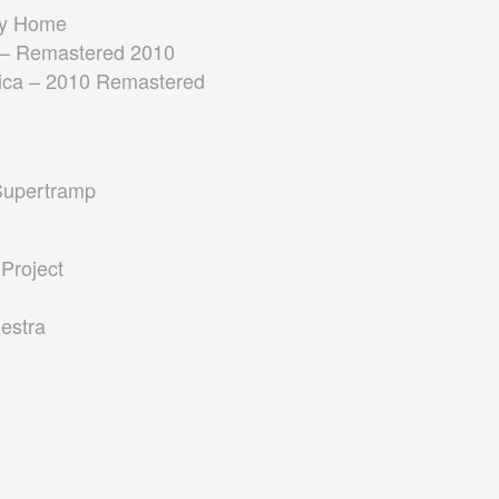
ay Home
 – Remastered 2010
rica – 2010 Remastered
 Supertramp
Project
hestra