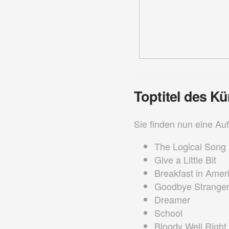
Toptitel des Kü
Sie finden nun eine Auf
The Logical Song
Give a Little Bit
Breakfast in Amer
Goodbye Strange
Dreamer
School
Bloody Well Right