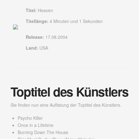
Titel:
Heaven
Titellänge:
4 Minuten und 1 Sekunden
Release:
17.08.2004
Land:
USA
Toptitel des Künstlers
Sie finden nun eine Auflistung der Toptitel des Künstlers.
Psycho Killer
Once in a Lifetime
Burning Down The House