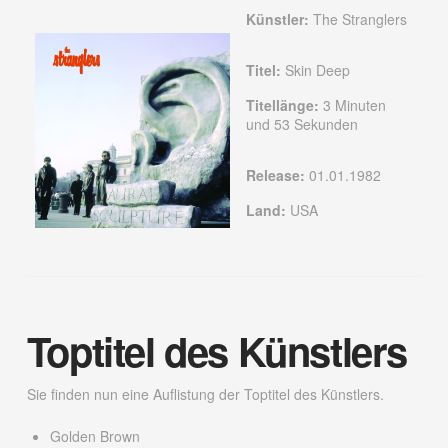
Künstler:
The Stranglers
Titel:
Skin Deep
Titellänge:
3 Minuten
und 53 Sekunden
Release:
01.01.1982
Land:
USA
Toptitel des Künstlers
Sie finden nun eine Auflistung der Toptitel des Künstlers.
Golden Brown