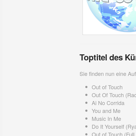
Toptitel des Kü
Sie finden nun eine Auf
Out of Touch
Out Of Touch (Rad
Ai No Corrida
You and Me
Music In Me
Do It Yourself (R
Out of Touch (Full