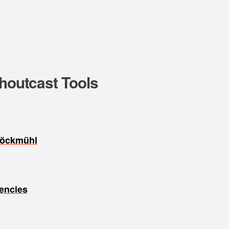
Shoutcast Tools
Möckmühl
encies