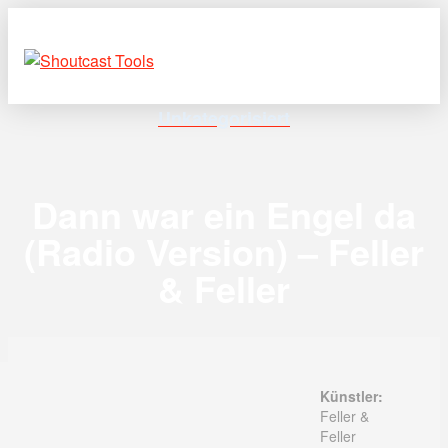
Unkategorisiert
Dann war ein Engel da
(Radio Version) – Feller
& Feller
Künstler:
Feller &
Feller