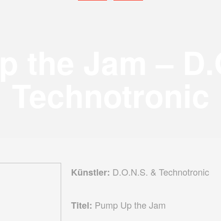
 the Jam – D.
Technotronic
D.O.N.S. & Technotronic
Künstler:
Pump Up the Jam
Titel: