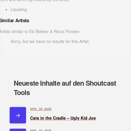
Lieveling
Similar Artists
Artists similar to Elz Bakker & Rinus Ponsen
Sorry, but we have no results for this Artist.
Neueste Inhalte auf den Shoutcast
Tools
APR.. 05, 2026
Cats in the Cradle – Ugly Kid Joe
APR.. 03, 2026