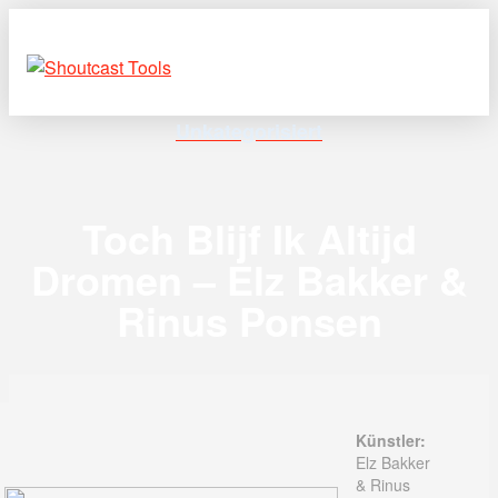
Unkategorisiert
Toch Blijf Ik Altijd
Dromen – Elz Bakker &
Rinus Ponsen
Künstler:
Elz Bakker
& Rinus