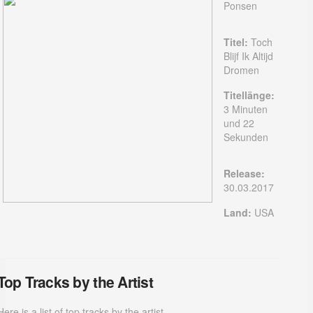
Ponsen
Titel:
Toch
Blijf Ik Altijd
Dromen
Titellänge:
3 Minuten
und 22
Sekunden
Release:
30.03.2017
Land:
USA
Top Tracks by the Artist
Here is a list of top tracks by the artist.