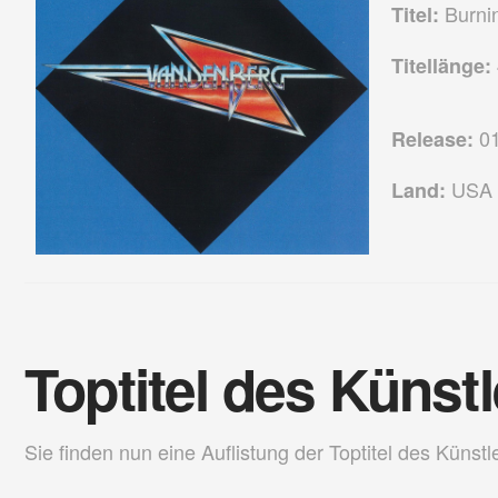
Burni
Titel:
Titellänge:
01
Release:
USA
Land:
Toptitel des Künst
Sie finden nun eine Auflistung der Toptitel des Künstl