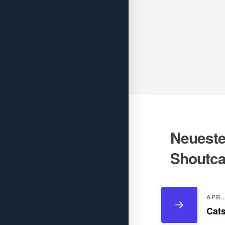
Neueste 
Shoutca
APR..
Cats