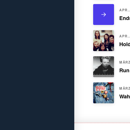
APR..
Ends
APR..
Hol
MÄRZ.
Run
MÄRZ.
Wah