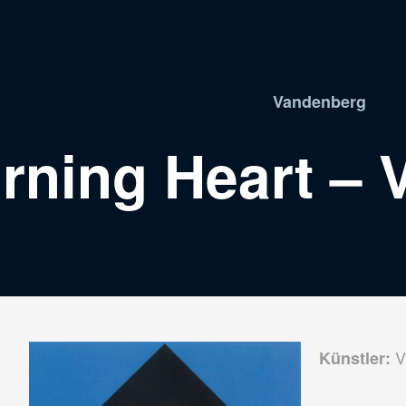
Vandenberg
rning Heart –
V
Künstler: