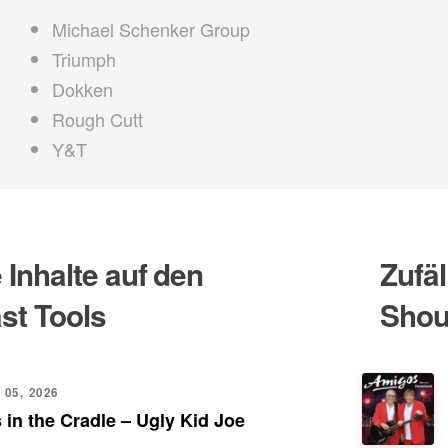
Michael Schenker Group
Triumph
Dokken
Rough Cutt
Y&T
Inhalte auf den
Zufäl
st Tools
Shou
 05, 2026
 in the Cradle – Ugly Kid Joe