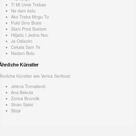
Ti Mi Uvek Trebas
Ne dam bolu
Ako Treba Mogu To
Pukli Smo Brate
Stani Pred Svetom
Hiljadu I Jedna Noc
Ja Odlazim
Cekala Sam Te
Nedam Bolu
Ähnliche Künstler
Ähnliche Künstler wie Verica Serifovic
Jelena Tomašević
Ana Bekuta
Zorica Brunclik
Sinan Sakic
Stoja