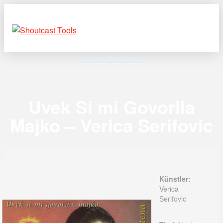
Verica Serifovic
Uvek Si mi Govorila
Majko – Verica Serifovic
Künstler:
Verica
Serifovic