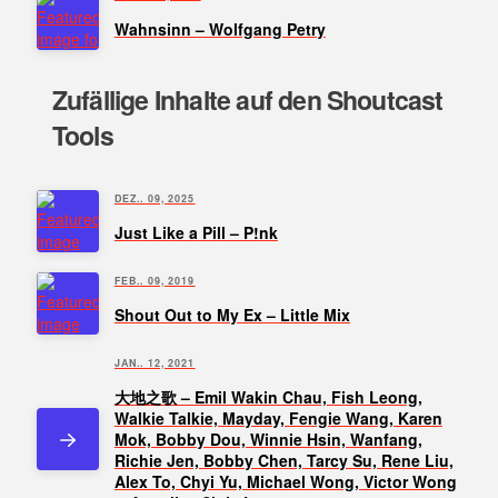
Wahnsinn – Wolfgang Petry
Zufällige Inhalte auf den Shoutcast
Tools
DEZ.. 09, 2025
Just Like a Pill – P!nk
FEB.. 09, 2019
Shout Out to My Ex – Little Mix
JAN.. 12, 2021
大地之歌 – Emil Wakin Chau, Fish Leong,
Walkie Talkie, Mayday, Fengie Wang, Karen
Mok, Bobby Dou, Winnie Hsin, Wanfang,
Richie Jen, Bobby Chen, Tarcy Su, Rene Liu,
Alex To, Chyi Yu, Michael Wong, Victor Wong