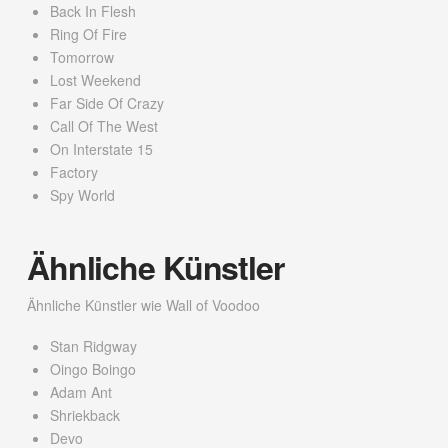
Back In Flesh
Ring Of Fire
Tomorrow
Lost Weekend
Far Side Of Crazy
Call Of The West
On Interstate 15
Factory
Spy World
Ähnliche Künstler
Ähnliche Künstler wie Wall of Voodoo
Stan Ridgway
Oingo Boingo
Adam Ant
Shriekback
Devo