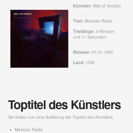
Künstler:
Wall of Voodoo
Titel:
Mexican Radio
Titellänge:
4 Minuten
und 11 Sekunden
Release:
01.01.1982
Land:
USA
Toptitel des Künstlers
Sie finden nun eine Auflistung der Toptitel des Künstlers.
Mexican Radio