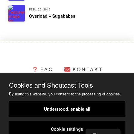
FEB.. 20, 2019
Overload – Sugababes
FAQ
KONTAKT
Cookies and Shoutcast Tools
CHANGELOG
COOKIES
By using this website, you consent to the processing of cookies.
RECHTLICHES
Understood, enable all
COPYRIGHT ©2014 - 2023
Cookie settings