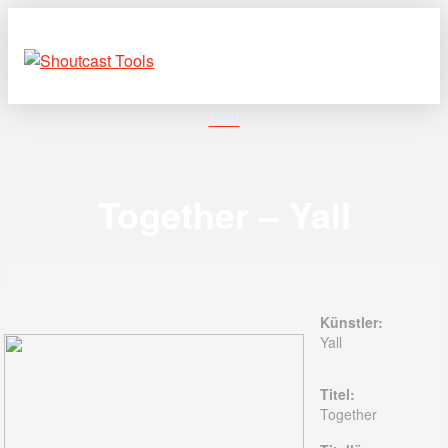
Yall
Together – Yall
Künstler:
Yall
Titel:
Together