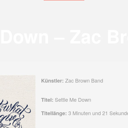
e Down – Zac B
Zac Brown Band
Künstler:
Settle Me Down
Titel:
3 Minuten und 21 Sekund
Titellänge: