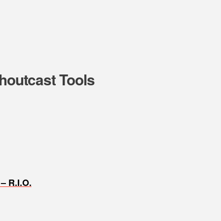
Shoutcast Tools
– R.I.O.