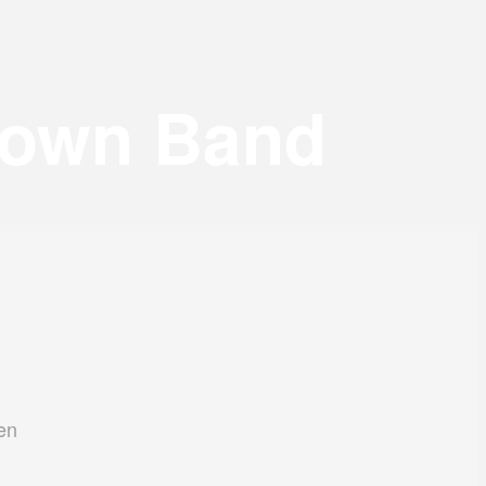
rown Band
en