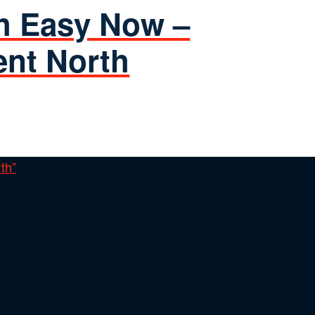
h Easy Now –
nt North