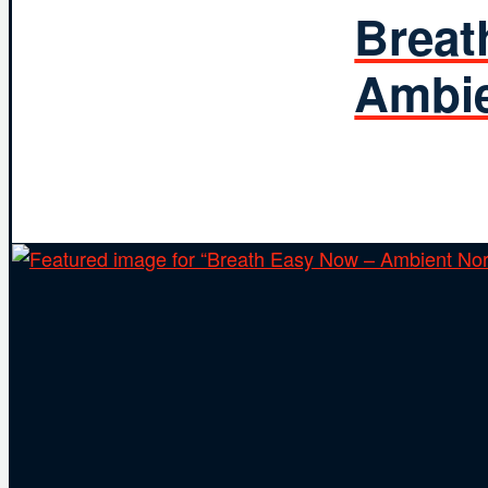
Breat
Ambie