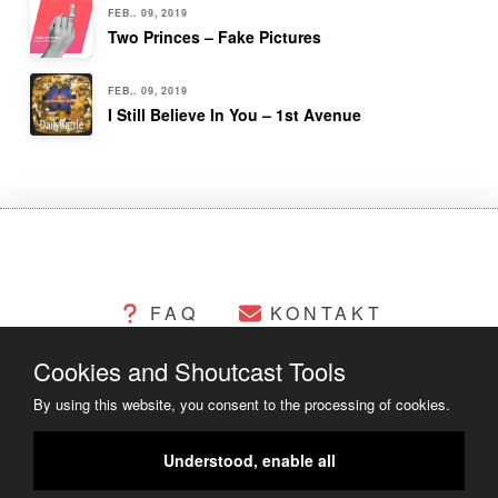
FEB.. 09, 2019
Two Princes – Fake Pictures
FEB.. 09, 2019
I Still Believe In You – 1st Avenue
FAQ
KONTAKT
Cookies and Shoutcast Tools
CHANGELOG
COOKIES
By using this website, you consent to the processing of cookies.
RECHTLICHES
Understood, enable all