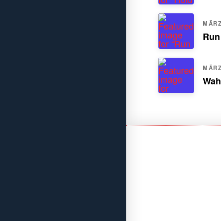
MÄRZ.
Run
MÄRZ.
Wah