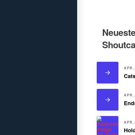
Neueste 
Shoutca
APR..
Cats
APR..
Ends
APR..
Hol