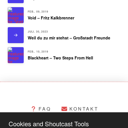
FEB.. 09, 2019
Void – Fritz Kalkbrenner
JULI. 30, 2023
Weil du zu mir stehst – Großstadt Freunde
FEB.. 10, 2019
Blackheart – Two Steps From Hell
FAQ
KONTAKT
Cookies and Shoutcast Tools
CHANGELOG
COOKIES