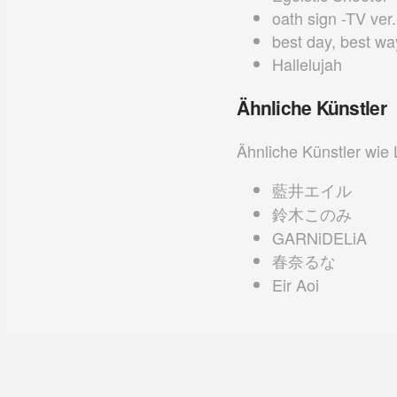
oath sign -TV ver.
best day, best wa
Hallelujah
Ähnliche Künstler
Ähnliche Künstler wie 
藍井エイル
鈴木このみ
GARNiDELiA
春奈るな
Eir Aoi